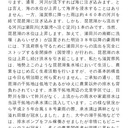
ります。通常、河川が流下すれば海に注ぎ込みます。と
は言え、海の水位が上昇して海岸を浸水することはあり
ません。一方、滋賀県に降った雨は約４６０本の河川を
経て琵琶湖に注ぎ込みます。しかも、琵琶湖から流出す
る河川は瀬田川(大阪湾へ注ぐ淀川)１本のみです。当然、
琵琶湖の水位は上昇します。加えて、瀬田川の南郷に洗
堰（あらいぜき）が設置された明治３８年以降の豪雨時
には、下流府県を守るために瀬田川からの流出を完全に
ストップする全閉操作（国管理）が行われ、琵琶湖の水
位は上昇し続け洪水を引き起こします。私たち滋賀県民
は、地勢上このような琵琶湖集水域において生活し、農
業をはじめ広く生産活動を行いますが、その基本的構造
は今日も明治期と何ら変わりません。ご承知の通り、琵
琶湖の干拓地は低地であるがゆえに農業以外の排水も背
負わされています。水茎干拓地周辺の北里学区では、日
野川を除いて幹川がなく、上流からの雨水や家庭排水は
当該干拓地の承水溝に流入しています。この様な状況か
ら平成２５年台風１８号豪雨の際、承水溝は満杯となり
溢れ田畑が冠水しました。また、大中の湖干拓地などで
は、排水ポンプをフル稼働させましたが非情にもビニー
ルハウスが冠水し、多くの農業関係者が悲嘆に暮れたこ