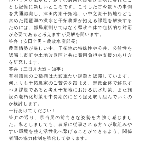
とも記憶に新しいところです。こうした古今数々の事例
を共通認識し、津田内湖干拓地、小中之湖干拓地なども
含めた琵琶湖の洪水と干拓農業が抱える課題を解決する
ためには、部局縦割りではなく県政全体で包括的な対応
が必要であると考えますが見解を問います。
答弁（安田全男－農政水産部長）
農業情勢が厳しい中、干拓地の特殊性や公共、公益性を
認識し市町や土地改良区と共に費用負担や支援のあり方
を研究します。
答弁（三日月大造－知事）
有村議員のご指摘は大変重たい課題と認識しています。
何よりも干拓農家のご苦労を踏まえ、県政全体で解決す
べき課題であると考え干拓地における洪水対策、また施
設の老朽化対策を中長期的にどう捉え取り組んでいくの
か検討します。
一行あけてください！
答弁の通り、県当局の前向きな姿勢を力強く感じまし
た。私としましても、農業に従事される方々が取組みや
すい環境を整え活性化へ繋げることができるよう、関係
者間の協力体制を強化して参ります。